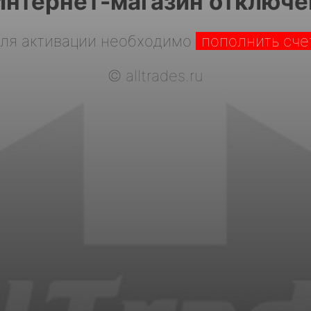
Интернет-магазин отключе
ля активации необходимо
пополнить сче
©
alltrades.ru