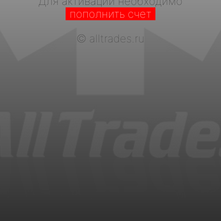
Для активации необходимо
пополнить счет
©
alltrades.ru