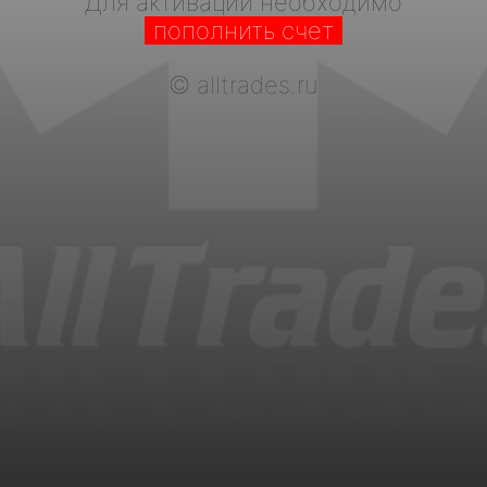
Для активации необходимо
пополнить счет
©
alltrades.ru