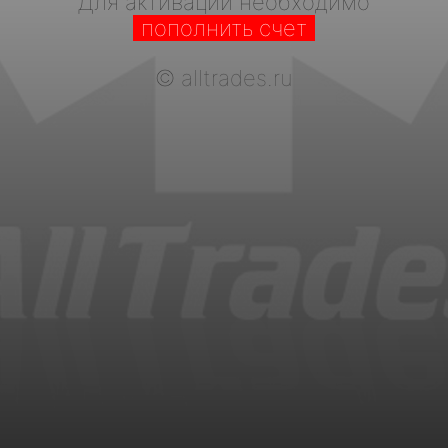
Для активации необходимо
пополнить счет
©
alltrades.ru