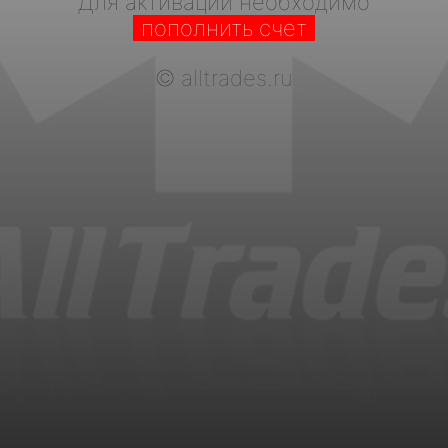
Для активации необходимо
пополнить счет
©
alltrades.ru