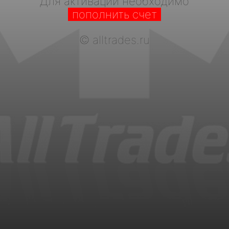
Для активации необходимо
пополнить счет
©
alltrades.ru