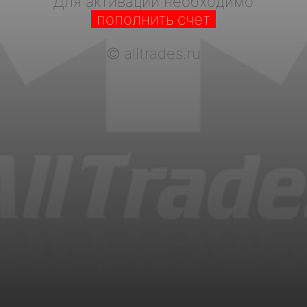
Для активации необходимо
пополнить счет
©
alltrades.ru