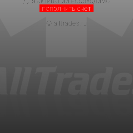
Для активации необходимо
пополнить счет
©
alltrades.ru