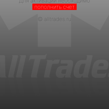
Для активации необходимо
пополнить счет
©
alltrades.ru