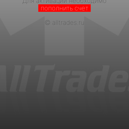
Для активации необходимо
пополнить счет
©
alltrades.ru