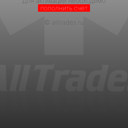
Для активации необходимо
пополнить счет
©
alltrades.ru