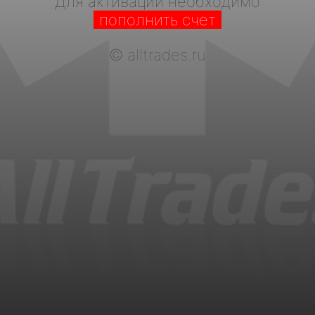
Для активации необходимо
пополнить счет
©
alltrades.ru