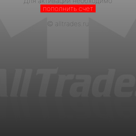
Для активации необходимо
пополнить счет
©
alltrades.ru