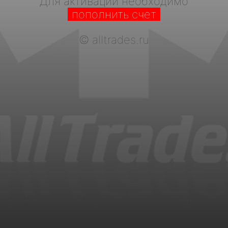
Для активации необходимо
пополнить счет
©
alltrades.ru